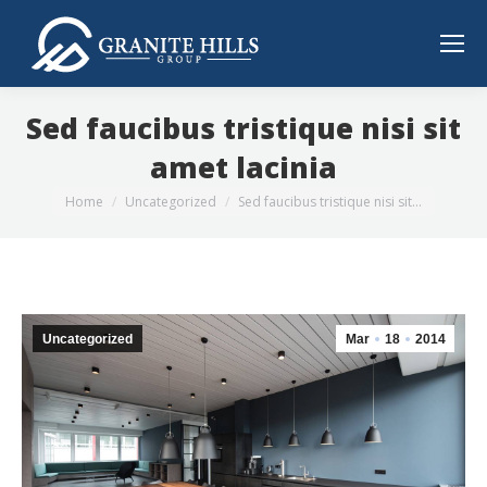
Sed faucibus tristique nisi sit
amet lacinia
You are here:
Home
Uncategorized
Sed faucibus tristique nisi sit…
Uncategorized
Mar
18
2014