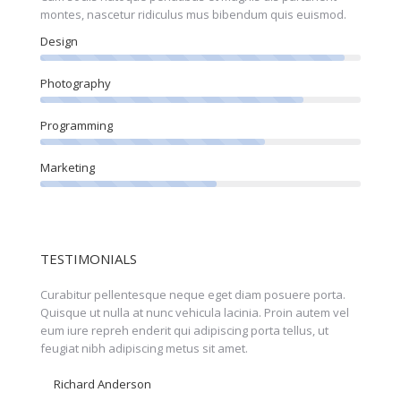
montes, nascetur ridiculus mus bibendum quis euismod.
Design
Photography
Programming
Marketing
TESTIMONIALS
orta
Curabitur pellentesque neque eget diam posuere porta.
Perspic
olor!
Quisque ut nulla at nunc vehicula lacinia. Proin autem vel
eleifen
eum iure repreh enderit qui adipiscing porta tellus, ut
feugiat
feugiat nibh adipiscing metus sit amet.
faucibu
Richard Anderson
Nicol