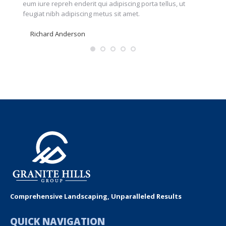
eum iure repreh enderit qui adipiscing porta tellus, ut
feugiat
feugiat nibh adipiscing metus sit amet.
faucibu
Richard Anderson
Nicol
Comprehensive Landscaping, Unparalleled Results
QUICK NAVIGATION