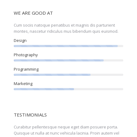
WE ARE GOOD AT
Cum sociis natoque penatibus et magnis dis parturient
montes, nascetur ridiculus mus bibendum quis euismod.
Design
Photography
Programming
Marketing
TESTIMONIALS
orta
Curabitur pellentesque neque eget diam posuere porta.
Perspic
olor!
Quisque ut nulla at nunc vehicula lacinia. Proin autem vel
eleifen